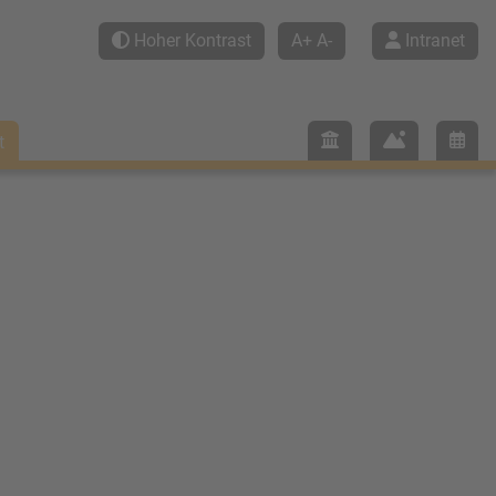
Hoher Kontrast
A+
A-
Intranet
t