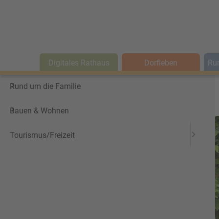
a
b
c
d
e
f
g
h
i
j
k
l
m
n
o
p
q
r
s
t
u
v
w
x
y
z
#
Hauptmenü
Grundstücksabgaben
(5)
Digitales Rathaus
Gemeindekasse
(3)
Dorfleben
Digitales Rathaus
Dorfleben
Run
Gemeindliche Gremien
(6)
Rund um die Familie
Items starting with G
Bauen & Wohnen
Tourismus/Freizeit