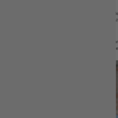
Gemeindevertretung
Die Gemeindevertretung ist das höchste kommunale Organ der
Bürgern für die Dauer von 5 Jahren gewählt
Mehr erfahren
Gemeindevorstand
Der Gemeindevorstand ist das Verwaltungsorgan der Kommune
Beigeordneten sind Ehrenbeamte und von der Gemeindevertretu
Mehr erfahren