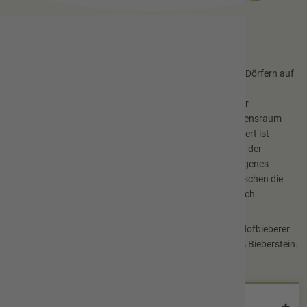
Geschichte
Seit Jahrhunderten ist die Gemeinde Hofbieber mit ihren Dörfern auf
die Landwirtschaft ausgerichtet. Noch heute hat dieser
Produktionszweig eine starke Bedeutung, wenngleich der
ausschließlich landwirtschaftliche Produktions- und Lebensraum
zum erheblichen Teil verloren gegangen ist. Bemerkenswert ist
dennoch, dass die Lebensqualitäten von den Bewohnern der
Gemeinde sehr hoch eingeschätzt werden. Ein ausgewogenes
Verhältnis zwischen Jung und Alt beweist, dass die Menschen die
innere Verbindung zu ihrem durch Jahrhunderte organisch
gewachsenen Dorf nur ungern lösen.
Nachfolgend finden Sie historische Informationen zum Hofbieberer
Wappen, über die Sage des Riesen Mils und zum Schloss Bieberstein.