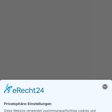
Online-Dienste der Gemeinde Hofbieber
Datenschutz
Stellenangebote
Erklärung zur Barrierefreiheit
Barriere melden
Öffnungszeiten Gemeindeverwaltung
Mo., Mi., Do., Fr.
08:30
-
12:00 Uhr
Dienstag
08:30
-
12:00 Uhr
16:30
-
17:30 Uhr
Und nach telefonischer Vereinbarung
Öffnungszeiten Bürgerbüro
Mo., Mi., Do., Fr.
08:30
-
12:00 Uhr
Dienstag