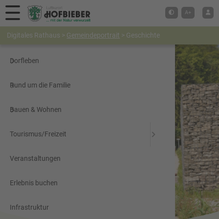
Hauptmenü
A+
Digitales Rathaus
>
Gemeindeportrait
>
Geschichte
Digitales Rathaus
Dorfleben
Rund um die Familie
Bauen & Wohnen
Tourismus/Freizeit
Veranstaltungen
Erlebnis buchen
Infrastruktur