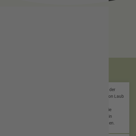
Schornsteinfeger
Schornsteinfeger sind für die regelmäßige Reinigung der
Schornsteine zuständig. Der Schornstein muss frei von Laub
und Vogel- oder Wespennestern sein und darf
keine altersbedingten Schäden aufweisen, so dass die
Abgase, die bei der Verbrennung im Kaminofen oder in
anderen Heizungsanlagen entstehen, abziehen können.