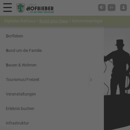
Hauptmenü
A+
Digitales Rathaus
>
Rund ums Haus
>
Schornsteinfeger
Digitales Rathaus
Dorfleben
Rund um die Familie
Bauen & Wohnen
Tourismus/Freizeit
Veranstaltungen
Erlebnis buchen
Infrastruktur