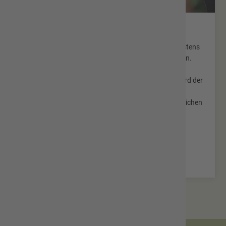
Lebensende
Ein Sterbefall ist dem zuständigen Standesamt spätestens
am 3. auf den Todestag folgenden Werktag anzuzeigen.
Verstirbt eine Person in einer öffentlichen Anstalt oder
Einrichtung (Krankenhaus, Seniorenwohnheim), so wird der
Sterbefall durch die Anstalt oder Einrichtung dem
Standesamt angezeigt. Die zur Beurkundung erforderlichen
Unterlagen sind von den Angehörigen oder dem
beauftragten Bestattungsinstitut zu besorgen.
Mehr erfahren