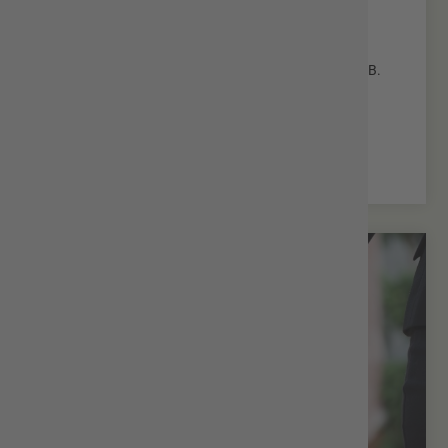
Kinder,
nach Einbenennung in eine weitere Ehe eines
sorgeberechtigten Elternteils,
infolge weiterer namensrechtlicher Erklärungen (z.B.
nach Eheauflösung).
Mehr erfahren