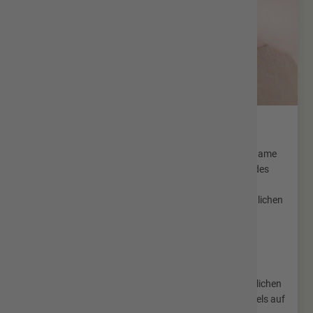
Namensänderung
In der Bundesrepublik Deutschland beurteilt sich der Name
einer Person nach den privatrechtlichen Vorschriften des
Bürgerlichen Gesetzbuches. Danach kommen
Namensänderungen familienrechtlicher Art im Wesentlichen
in Betracht:
infolge von Eheschließung oder Begründung einer
Lebenspartnerschaft,
nach Annahme als Kind,
nach späterer Begründung der gemeinsamen elterlichen
Sorge oder Erstreckung des elterlichen Namenswechsels auf