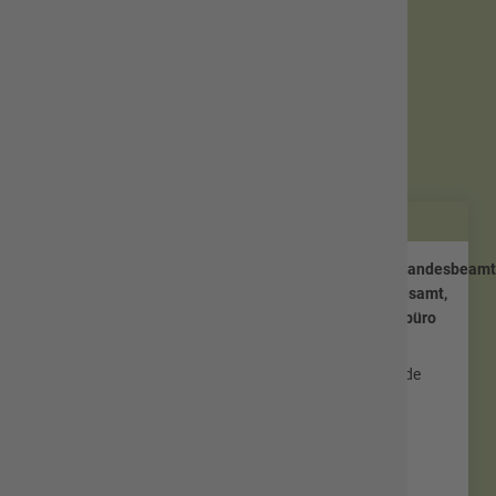
Ansprechpartner Lebensereignisse
Lioba Vogler
Verwaltungsfachwirtin/
Standesbeamt
Abteilungsleiterin Standesamt,
Ordnungsamt und Bürgerbüro
Aufgaben der unteren
Straßenverkehrsbehörde
Aufgaben nach dem
Gewerbe- und
Gaststättenrecht
allgemeine