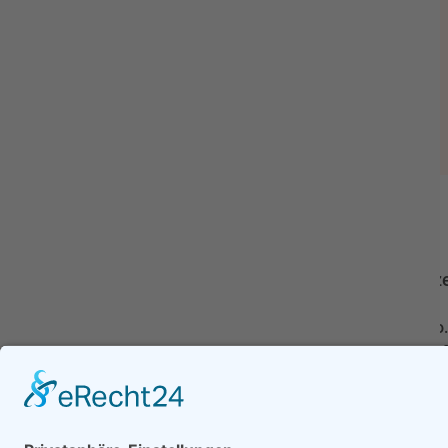
Gemeindeverwaltung Hofbieber
Kontakt
Öffnungsz
Mo., Mi., Do.
Schulweg 5
08:30
-
12:
36145 Hofbieber
0 66 57 / 9 87 0
Dienstag
info@hofbieber.de
08:30
-
12:
16:30
-
17:
Impressum