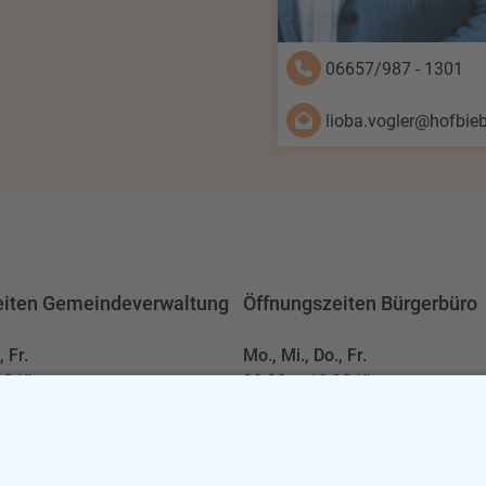
06657/987 - 1301
lioba.vogler@hofbieb
eiten Gemeindeverwaltung
Öffnungszeiten Bürgerbüro
, Fr.
Mo., Mi., Do., Fr.
00 Uhr
08:30
-
12:00 Uhr
Dienstag
00 Uhr
08:30
-
12:00 Uhr
30 Uhr
14:00
-
17:30 Uhr