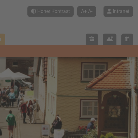
Hoher Kontrast
A+
A-
Intranet
t