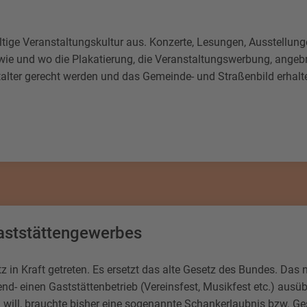
ältige Veranstaltungskultur aus. Konzerte, Lesungen, Ausstellunge
 wie und wo die Plakatierung, die Veranstaltungswerbung, angebr
stalter gerecht werden und das Gemeinde- und Straßenbild erhalt
aststättengewerbes
z in Kraft getreten. Es ersetzt das alte Gesetz des Bundes. Da
end- einen Gaststättenbetrieb (Vereinsfest, Musikfest etc.) au
 will, brauchte bisher eine sogenannte Schankerlaubnis bzw. G