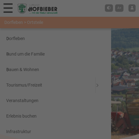
Hauptmenü
A+
Dorfleben
>
Ortsteile
Digitales Rathaus
Dorfleben
Rund um die Familie
Bauen & Wohnen
Tourismus/Freizeit
Veranstaltungen
Erlebnis buchen
Infrastruktur