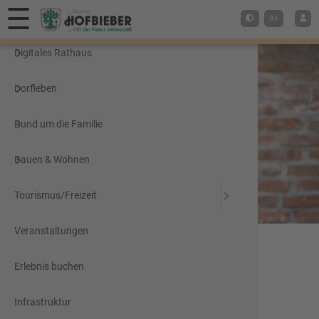
a
b
c
d
e
f
g
h
i
j
k
l
m
n
o
p
q
r
s
t
u
v
w
x
y
z
#
Hauptmenü
A+
Items starting with L
Digitales Rathaus
Dorfleben
Rund um die Familie
Bauen & Wohnen
Tourismus/Freizeit
Veranstaltungen
Erlebnis buchen
Lea Reinhardt
Stabsstelle Bürgermeister
Infrastruktur