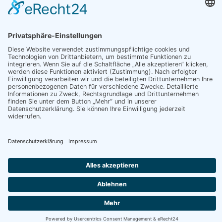
Mo., Mi., Do., Fr.
08:30
-
12:00 Uhr
Dienstag
08:30
-
12:00 Uhr
14:00
-
17:30 Uhr
Und nach telefonischer Vereinbarung
Social Media
Datenschutzerklärung Social Media
Auszeichnungen und Partnerschaften