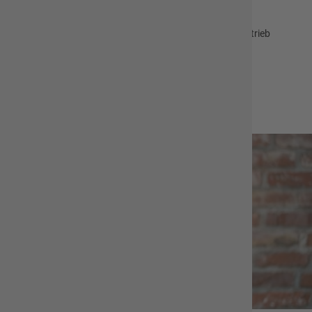
Projektarbeit, z. B. Einführung neue Finanzsoftware mit
Zusatzmodulen
Projektleitung Jahresabschlüsse Gemeinde und Eigenbetrieb
Finanzen
Anlagenbuchhaltung
Öffentlichkeitsarbeit Bürgermeister
Telefon: 06657/987 - 1615
E-Mail:
lea.reinhardt@hofbieber.de