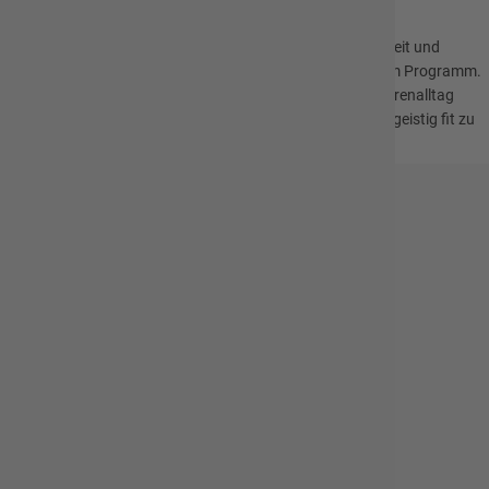
Angebote für Senioren
Spezielle Beratungen zum Themen Pflege, Gesundheit und
Unterstützung im Alltag sind fester Bestandteil in unserem Programm.
Mit verschiedenen Angeboten gestalten wir den Seniorenalltag
abwechslungsreicher und helfen dabei, körperlich sowie geistig fit zu
bleiben.
Mehr erfahren
Gemeindeverwaltung Hofbieber
Kontakt
Schulweg 5
36145 Hofbieber
0 66 57 / 9 87 0
info@hofbieber.de
Impressum
Online-Dienste der Gemeinde Hofbieber
Datenschutz
Stellenangebote
Erklärung zur Barrierefreiheit