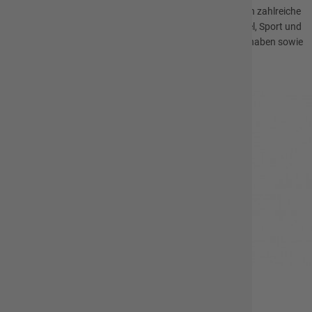
Unsere vielfältigen Freizeit- und Bildungsangebote bieten zahlreiche
Möglichkeiten, sich in einer Gruppe Gleichaltriger bei Spiel, Sport und
Gemeinschaft zu erholen, sich auszuprobieren, Spaß zu haben sowie
Neues zu entdecken und zu lernen.
Jetzt kennenlernen