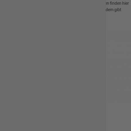
sich um alle Belange rund um die Familie kümmert. Familien finden hier
Unterstützung - auch in schwierigen Lebenslagen. Zudem gibt
Freizeitangebote für alle Familienmitglieder.
Zu den Angeboten
Angebote für Kinder