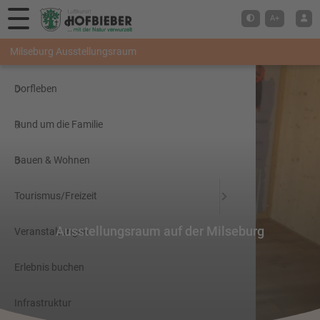
Hauptmenü
A+
Milseburg Ausstellungsraum
Digitales Rathaus
Dorfleben
Rund um die Familie
Bauen & Wohnen
Tourismus/Freizeit
Ausstellungsraum auf der Milseburg
Veranstaltungen
Erlebnis buchen
Infrastruktur