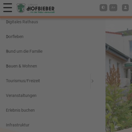
Hauptmenü
A+
Digitales Rathaus
Dorfleben
Rund um die Familie
Bauen & Wohnen
Tourismus/Freizeit
Veranstaltungen
Erlebnis buchen
Infrastruktur