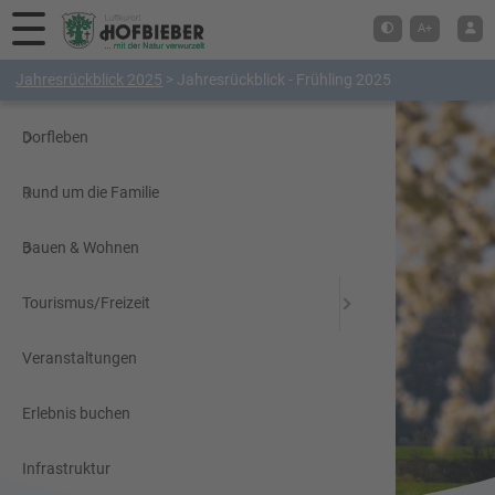
Hauptmenü
A+
Jahresrückblick 2025
>
Jahresrückblick - Frühling 2025
Digitales Rathaus
Dorfleben
Rund um die Familie
Bauen & Wohnen
Tourismus/Freizeit
Veranstaltungen
Erlebnis buchen
Infrastruktur