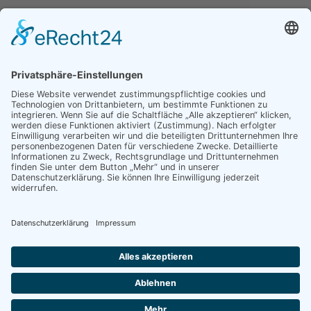
Und nach telefonischer Vereinbarung
Öffnungszeiten Bürgerbüro
Mo., Mi., Do., Fr.
08:30
-
12:00 Uhr
Dienstag
08:30
-
12:00 Uhr
14:00
-
17:30 Uhr
Und nach telefonischer Vereinbarung
Social Media
Datenschutzerklärung Social Media
Auszeichnungen und Partnerschaften