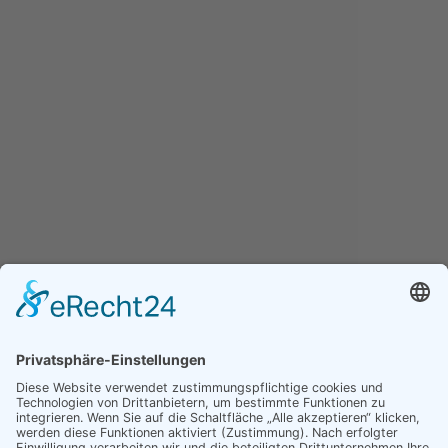
Stellenangebote
Erklärung zur Barrierefreiheit
Barriere melden
Öffnungszeiten Gemeindeverwaltung
Mo., Mi., Do., Fr.
08:30
-
12:00 Uhr
Dienstag
08:30
-
12:00 Uhr
16:30
-
17:30 Uhr
Und nach telefonischer Vereinbarung
Öffnungszeiten Bürgerbüro
Mo., Mi., Do., Fr.
08:30
-
12:00 Uhr
Dienstag
08:30
-
12:00 Uhr
14:00
-
17:30 Uhr