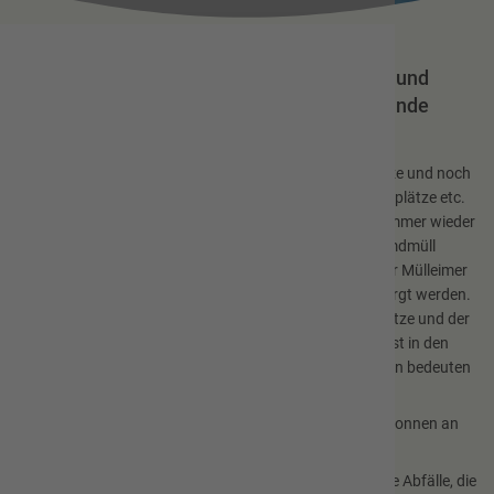
Müllentsorgung auf den Spielplätzen und
sonstigen Einrichtungen in der Gemeinde
Hofbieber
Die Gemeinde Hofbieber verfügt über 20 Kinderspielplätze und noch
weitere Einrichtungen wie Jugendplätze, Bolzplätze, Grillplätze etc.
Die Müllentsorgung bei diesen Einrichtungen stellt sich immer wieder
als problematisch dar. Die Mülleimer werden oft mit Fremdmüll
befüllt, der zu entsorgende Müll ist oftmals im Umfeld der Mülleimer
verteilt und musste aufwendig aufgesammelt und entsorgt werden.
Die Entsorgung des Mülls durch die Betreuer der Spielplätze und der
sonstigen Einrichtungen über deren private Mülltonnen ist in den
meisten Fällen nicht möglich. Aufwendige Sammelfahrten bedeuten
einen enormen Zeit- und Kostenaufwand.
Aus diesen Gründen wurde und wird der Abbau der Mülltonnen an
diesen Einrichtungen durchgeführt.
Die Nutzer der Einrichtungen werden darum gebeten, ihre Abfälle, die