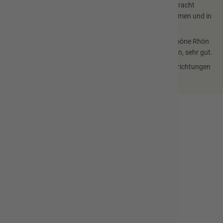
auf den Spielplätzen anfallen und ja auch dorthin mitgebracht
wurden, wieder einzupacken und mit nach Hause zu nehmen und in
den eigenen Mülltonnen zu entsorgen.
Ähnlich wird es auch auf Wanderungen durch unsere schöne Rhön
praktiziert und es funktioniert, bis auf wenige Ausnahmen, sehr gut.
Die Gemeinde Hofbieber wirbt bei den Nutzern dieser Einrichtungen
um Verständnis für die Maßnahme.
Gemeindeverwaltung Hofbieber
Kontakt
Schulweg 5
36145 Hofbieber
0 66 57 / 9 87 0
info@hofbieber.de
Impressum
Online-Dienste der Gemeinde Hofbieber
Datenschutz